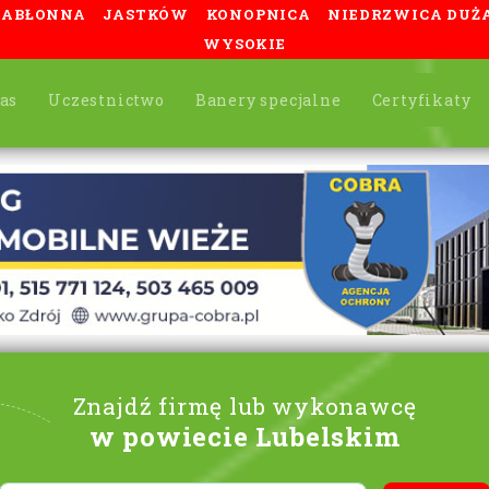
JABŁONNA
JASTKÓW
KONOPNICA
NIEDRZWICA DUŻ
WYSOKIE
as
Uczestnictwo
Banery specjalne
Certyfikaty
Znajdź firmę lub wykonawcę
w powiecie Lubelskim