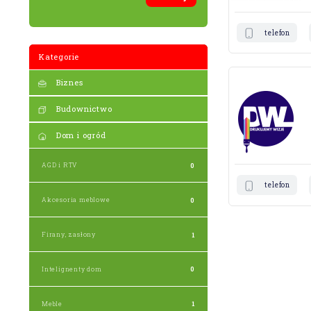
telefon
Kategorie
Biznes
Budownictwo
Dom i ogród
AGD i RTV
0
telefon
Akcesoria meblowe
0
Firany, zasłony
1
Intelignenty dom
0
Meble
1