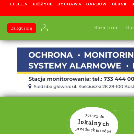
LUBLIN
BEŁŻYCE
BYCHAWA
GARBÓW
GŁUSK
Baza firm
O n
Zaloguj się
Dołącz do
lokalnych
przedsiębiorców!