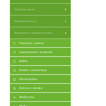
Usługi dla ogrodu
0
Wyposażenie biura
2
Wyposażenie i dekoracja wnętrz
4
Fundacje i pomoc
Gastronomia i żywność
Hobby
Hotele i restauracje
Informatyka
Kultura i sztuka
Medycyna
Moda