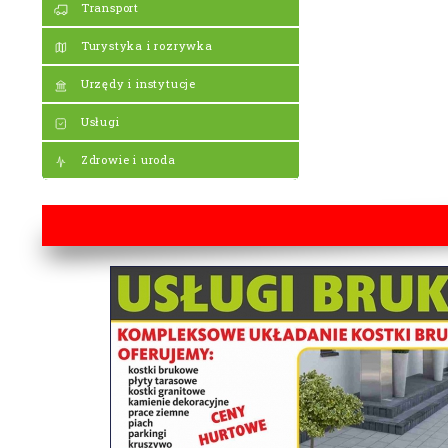
Transport
Turystyka i rozrywka
Urzędy i instytucje
Usługi
Zdrowie i uroda