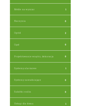
Meble na wymiar
1
Naczynia
0
Ogród
2
Opał
0
Projektowanie wnętrz, dekoracja
0
Systemy alarmowe
1
Systemy nawadniające
0
Szkółki roślin
0
Usługi dla domu
1