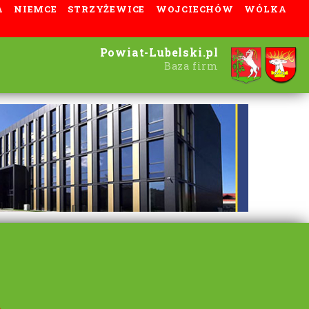
A
NIEMCE
STRZYŻEWICE
WOJCIECHÓW
WÓLKA
Powiat-Lubelski.pl
Baza firm