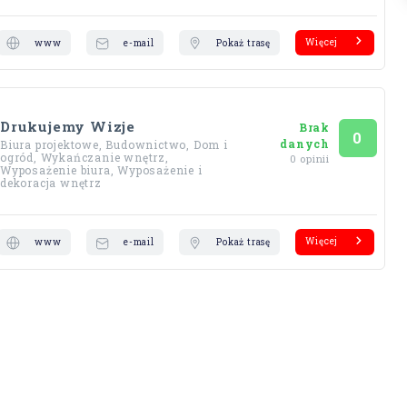
Więcej
www
e-mail
Pokaż trasę
Drukujemy Wizje
Brak
Ocena
na 5
0
danych
Biura projektowe, Budownictwo, Dom i
ogród, Wykańczanie wnętrz,
0 opinii
Wyposażenie biura, Wyposażenie i
dekoracja wnętrz
Więcej
www
e-mail
Pokaż trasę