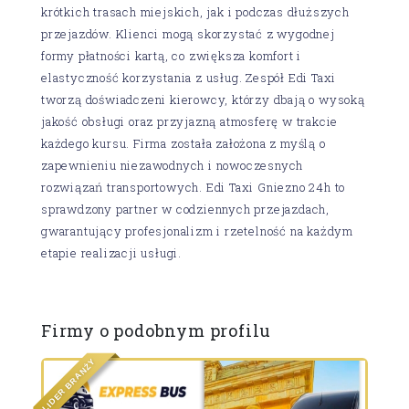
krótkich trasach miejskich, jak i podczas dłuższych
przejazdów. Klienci mogą skorzystać z wygodnej
formy płatności kartą, co zwiększa komfort i
elastyczność korzystania z usług. Zespół Edi Taxi
tworzą doświadczeni kierowcy, którzy dbają o wysoką
jakość obsługi oraz przyjazną atmosferę w trakcie
każdego kursu. Firma została założona z myślą o
zapewnieniu niezawodnych i nowoczesnych
rozwiązań transportowych. Edi Taxi Gniezno 24h to
sprawdzony partner w codziennych przejazdach,
gwarantujący profesjonalizm i rzetelność na każdym
etapie realizacji usługi.
Firmy o podobnym profilu
Y
Ż
N
A
R
B
R
E
D
I
L