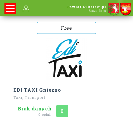
Powiat-Lubelski.pl
Baza firm
Free
EDI TAXI Gniezno
Taxi, Transport
Brak danych
Ocena
na 5
0
0 opinii