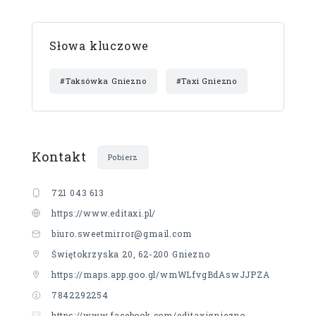
Słowa kluczowe
#Taksówka Gniezno
#Taxi Gniezno
Kontakt
Pobierz
721 043 613
https://www.editaxi.pl/
biuro.sweetmirror@gmail.com
Świętokrzyska 20, 62-200 Gniezno
https://maps.app.goo.gl/wmWLfvgBdAswJJPZA
7842292254
https://www.facebook.com/editaxigniezno