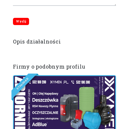
Opis działalności
Firmy o podobnym profilu
D
R
A
D
N
A
T
S