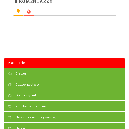
0
KOMENTARZY
Kategorie
Biznes
Budownictwo
Dom i ogród
Fundacje i pomoc
Gastronomia i żywność
Hobby