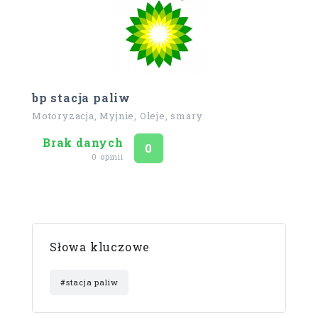
bp stacja paliw
Motoryzacja, Myjnie, Oleje, smary
Brak danych
Ocena
na 5
0
0 opinii
Słowa kluczowe
#stacja paliw