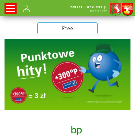
Powiat-Lubelski.pl
Baza firm
Free