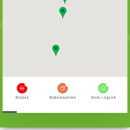
6
18
9
Biznes
Budownictwo
Dom i ogród