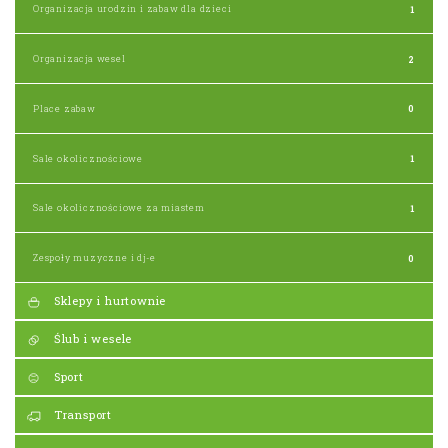
Organizacja urodzin i zabaw dla dzieci
1
Organizacja wesel
2
Place zabaw
0
Sale okolicznościowe
1
Sale okolicznościowe za miastem
1
Zespoły muzyczne i dj-e
0
Sklepy i hurtownie
Ślub i wesele
Sport
Transport