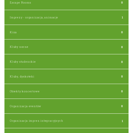
Escape Rooms
0
Imprezy - organizacja, animacje
1
Kina
0
Kluby nocne
0
Kluby studenckie
0
Kluby, dyskoteki
0
Obiekty koncertowe
0
Organizacja eventów
0
Organizacja imprez integracyjnych
1