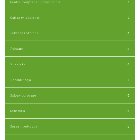
Centra medyczne i przychodnie
1
Gabinety lekarskie
1
Lekarze rodzinni
0
Położne
0
Protetyka
0
Rehabilitacja
1
Salony optyczne
0
Senatoria
0
Sprzęt medyczny
0