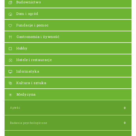
Budownictwo
Dom i ogród
Fundacje i pomoc
Gastronomia i żywność
Hobby
Hotele i restauracje
Informatyka
Kultura i sztuka
Medycyna
Apteki
0
Badania psychologiczne
0