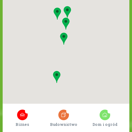
6
18
9
Biznes
Budownictwo
Dom i ogród