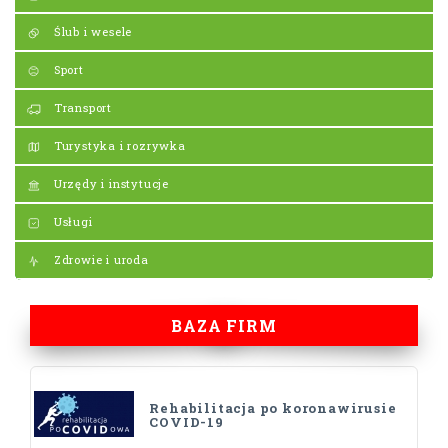
Ślub i wesele
Sport
Transport
Turystyka i rozrywka
Urzędy i instytucje
Usługi
Zdrowie i uroda
BAZA FIRM
Rehabilitacja po koronawirusie
COVID-19