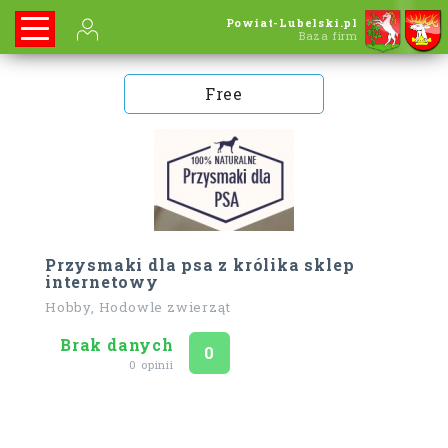
Powiat-Lubelski.pl
Baza firm
Free
Przysmaki dla psa z królika sklep
internetowy
Hobby, Hodowle zwierząt
Brak danych
Ocena
na 5
0
0 opinii