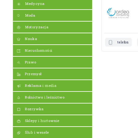
Medycyna
Moda
Motoryzacja
Nauka
telefon
Nieruchomości
Prawo
Przemysł
Reklama i media
Rolnictwo i leśnictwo
Rozrywka
Sklepy i hurtownie
Ślub i wesele