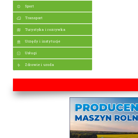
Sport
Transport
Turystyka i rozrywka
Urzędy i instytucje
Usługi
Zdrowie i uroda