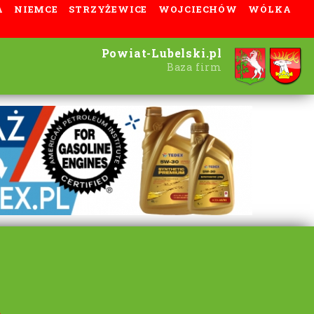
A
NIEMCE
STRZYŻEWICE
WOJCIECHÓW
WÓLKA
Powiat-Lubelski.pl
Baza firm