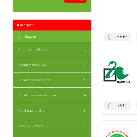
Kategorie
Biznes
telefon
Biura rachunkowe
1
Doradcy podatkowi
0
Doradztwo finansowe
5
Doradztwo inwestycyjne
4
telefon
Fundusze unijne
2
Kredyty , pożyczki
3