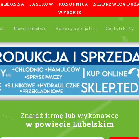
JABŁONNA
JASTKÓW
KONOPNICA
NIEDRZWICA DUŻ
WYSOKIE
as
Uczestnictwo
Banery specjalne
Certyfikaty
Znajdź firmę lub wykonawcę
w powiecie Lubelskim