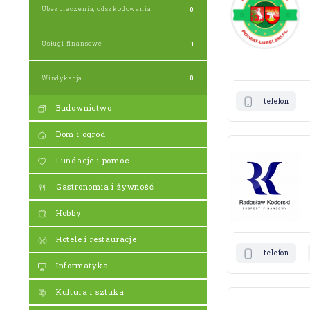
Ubezpieczenia, odszkodowania
0
Usługi finansowe
1
Windykacja
0
telefon
Budownictwo
Dom i ogród
Fundacje i pomoc
Gastronomia i żywność
Hobby
Hotele i restauracje
telefon
Informatyka
Kultura i sztuka