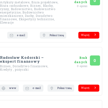
Ocena
na 5
0
danych
Artykuły metalowe, Biura projektowe,
Biura rachunkowe, Biznes, Blachy,
0 opinii
rynny, Budownictwo, Budownictwo
energetyczne, Budownictwo
mieszkaniowe, Dachy, Doradztwo
finansowe, Ekspertyzy techniczne,
Elewacje
Więcej
e-mail
Pokaż trasę
Radosław Kodorski –
Brak
Ocena
na 5
0
ekspert finansowy
danych
Biznes, Doradztwo finansowe,
0 opinii
Kredyty , pożyczki
Więcej
www
e-mail
Pokaż trasę