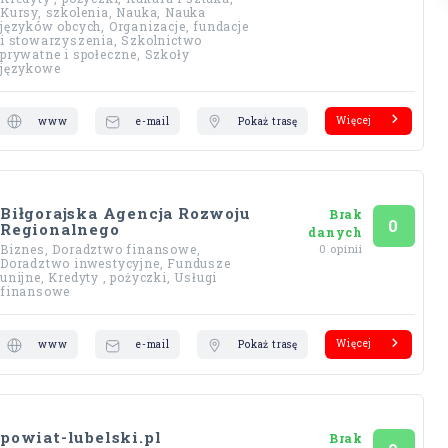
Kursy, szkolenia, Nauka, Nauka
języków obcych, Organizacje, fundacje
i stowarzyszenia, Szkolnictwo
prywatne i społeczne, Szkoły
językowe
Więcej
www
e-mail
Pokaż trasę
Biłgorajska Agencja Rozwoju
Brak
Ocena
na 5
0
Regionalnego
danych
Biznes, Doradztwo finansowe,
0 opinii
Doradztwo inwestycyjne, Fundusze
unijne, Kredyty , pożyczki, Usługi
finansowe
Więcej
www
e-mail
Pokaż trasę
powiat-lubelski.pl
Brak