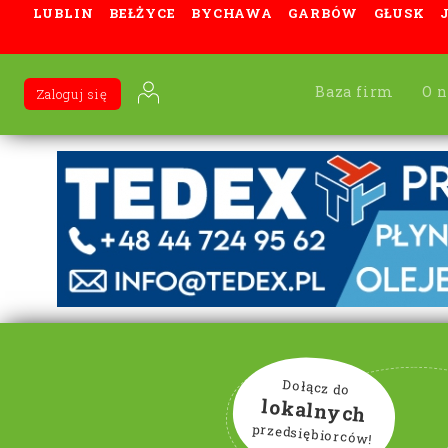
LUBLIN
BEŁŻYCE
BYCHAWA
GARBÓW
GŁUSK
Baza firm
O n
Zaloguj się
Dołącz do
lokalnych
przedsiębiorców!