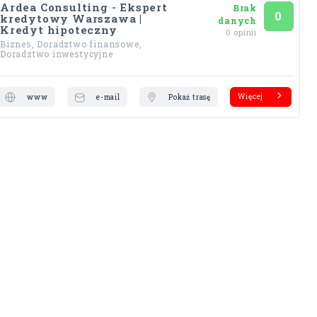
Ardea Consulting - Ekspert
Brak
Ocena
na 5
0
kredytowy Warszawa |
danych
Kredyt hipoteczny
0 opinii
Biznes, Doradztwo finansowe,
Doradztwo inwestycyjne
Więcej
www
e-mail
Pokaż trasę