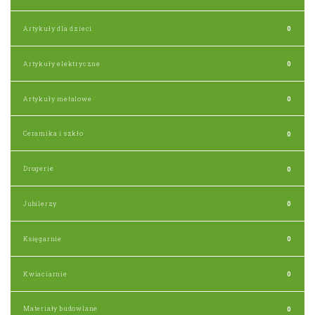
Artykuły dla dzieci
0
Artykuły elektryczne
0
Artykuły metalowe
0
Ceramika i szkło
0
Drogerie
0
Jubilerzy
0
Księgarnie
0
Kwiaciarnie
0
Materiały budowlane
0