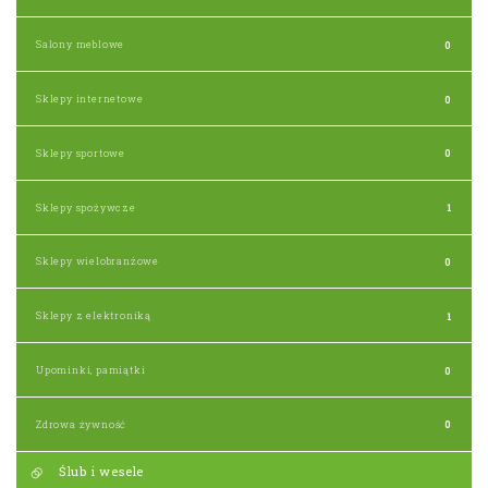
Salony meblowe
0
Sklepy internetowe
0
Sklepy sportowe
0
Sklepy spożywcze
1
Sklepy wielobranżowe
0
Sklepy z elektroniką
1
Upominki, pamiątki
0
Zdrowa żywność
0
Ślub i wesele