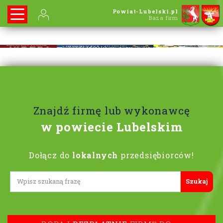
Powiat-Lubelski.pl
Baza firm
Znajdź firmę lub wykonawcę
w powiecie Lubelskim
Dołącz do
lokalnych
przedsiębiorców!
Lorem ipsum