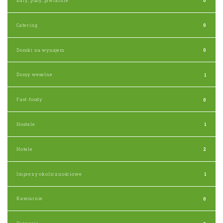
Bary, puby, piwiarnie
0
Catering
0
Domki na wynajem
0
Domy weselne
1
Fast-foody
0
Hostele
1
Hotele
2
Imprezy okolicznościowe
1
Kawiarnie
0