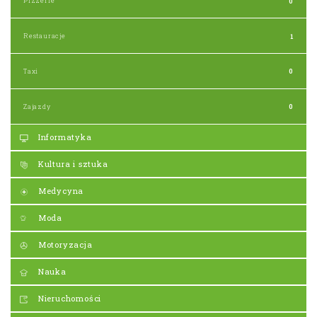
Pizzerie
0
Restauracje
1
Taxi
0
Zajazdy
0
Informatyka
Kultura i sztuka
Medycyna
Moda
Motoryzacja
Nauka
Nieruchomości