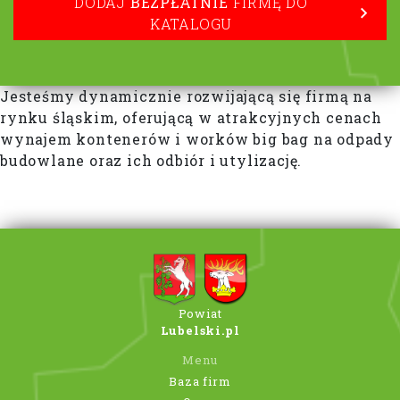
DODAJ
BEZPŁATNIE
FIRMĘ DO
KATALOGU
Jesteśmy dynamicznie rozwijającą się firmą na
rynku śląskim, oferującą w atrakcyjnych cenach
wynajem kontenerów i worków big bag na odpady
budowlane oraz ich odbiór i utylizację.
Powiat
Lubelski.pl
Menu
Baza firm