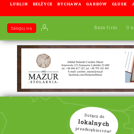
LUBLIN
BEŁŻYCE
BYCHAWA
GARBÓW
GŁUSK
Baza firm
O n
Zaloguj się
Dołącz do
lokalnych
przedsiębiorców!