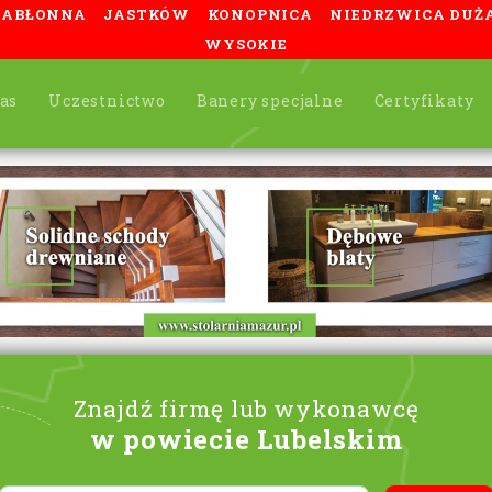
JABŁONNA
JASTKÓW
KONOPNICA
NIEDRZWICA DUŻ
WYSOKIE
as
Uczestnictwo
Banery specjalne
Certyfikaty
Znajdź firmę lub wykonawcę
w powiecie Lubelskim