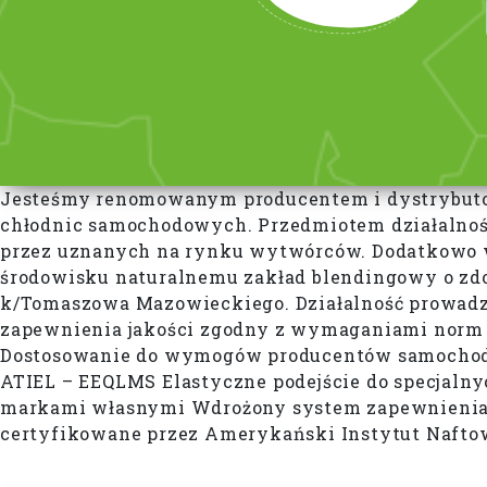
Jesteśmy renomowanym producentem i dystrybutor
chłodnic samochodowych. Przedmiotem działalnoś
przez uznanych na rynku wytwórców. Dodatkowo w 
środowisku naturalnemu zakład blendingowy o zdol
k/Tomaszowa Mazowieckiego. Działalność prowadz
zapewnienia jakości zgodny z wymaganiami norm I
Dostosowanie do wymogów producentów samochodów
ATIEL – EEQLMS Elastyczne podejście do specjal
markami własnymi Wdrożony system zapewnienia j
certyfikowane przez Amerykański Instytut Nafto