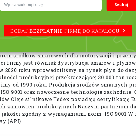
Lorem ipsum
DODAJ
BEZPŁATNIE
FIRMĘ DO KATALOGU
em środków smarowych dla motoryzacji i przemys
ci firmy jest również dystrybucja smarów i płyn
2020 roku wprowadziliśmy na rynek płyn do dezyn
ności produkcyjnej przekraczającej 30.000 ton roc
imy od 1990 roku. Produkcja środków smarnych pr
SO 9001 oraz nowoczesne technologie zachodnie. 
 Oleje silnikowe Tedex posiadają certyfikację E
nych zamówień produkcyjnych Naszym partnerom da
akości zgodny z wymaganiami norm ISO 9001 W nas
wy (API)