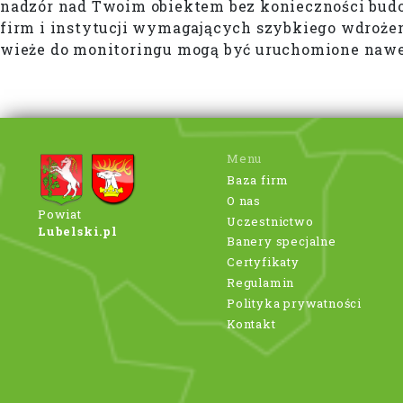
nadzór nad Twoim obiektem bez konieczności budo
firm i instytucji wymagających szybkiego wdrożen
wieże do monitoringu mogą być uruchomione nawet
Menu
Baza firm
O nas
Powiat
Uczestnictwo
Lubelski.pl
Banery specjalne
Certyfikaty
Regulamin
Polityka prywatności
Kontakt