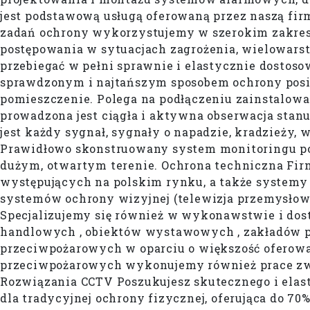
jest podstawową usługą oferowaną przez naszą fir
zadań ochrony wykorzystujemy w szerokim zakres
postępowania w sytuacjach zagrożenia, wielowars
przebiegać w pełni sprawnie i elastycznie dosto
sprawdzonym i najtańszym sposobem ochrony posia
pomieszczenie. Polega na podłączeniu zainstalo
prowadzona jest ciągła i aktywna obserwacja sta
jest każdy sygnał, sygnały o napadzie, kradzieży
Prawidłowo skonstruowany system monitoringu p
dużym, otwartym terenie. Ochrona techniczna Fir
występujących na polskim rynku, a także system
systemów ochrony wizyjnej (telewizja przemysłow
Specjalizujemy się również w wykonawstwie i dos
handlowych , obiektów wystawowych , zakładów
przeciwpożarowych w oparciu o większość ofer
przeciwpożarowych wykonujemy również prace zwi
Rozwiązania CCTV Poszukujesz skutecznego i elas
dla tradycyjnej ochrony fizycznej, oferująca do 