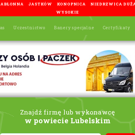
JABŁONNA
JASTKÓW
KONOPNICA
NIEDRZWICA DUŻ
WYSOKIE
as
Uczestnictwo
Banery specjalne
Certyfikaty
Znajdź firmę lub wykonawcę
w powiecie Lubelskim