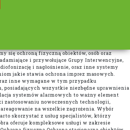
y się ochroną fizyczną obiektów, osób oraz
adamiające i przywołujące Grupy Interwencyjne,
iofonizację i nagłośnienie, oraz inne systemy
aniom jakie stawia ochrona imprez masowych.
 oraz inne wymagane w tym przypadku
 posiadających wszystkie niezbędne uprawnienia
stalacja systemów alarmowych to ważny element
ki zastosowaniu nowoczesnych technologii,
 zareagowanie na wszelkie zagrożenia. Wybór
to skorzystać z usług specjalistów, którzy
obra oferuje kompleksowe usługi w zakresie
Ochrona fizyczna Ochrona stacjonarna obiektów