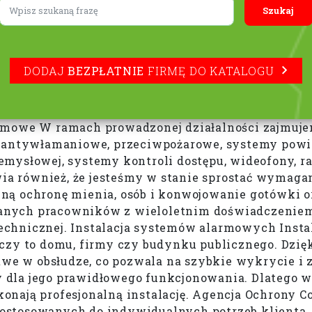
Lorem ipsum
DODAJ
BEZPŁATNIE
FIRMĘ DO KATALOGU
rmowe W ramach prowadzonej działalności zajmujem
y antywłamaniowe, przeciwpożarowe, systemy powi
ysłowej, systemy kontroli dostępu, wideofony, rad
awia również, że jesteśmy w stanie sprostać wymag
zną ochronę mienia, osób i konwojowanie gotówki
nych pracowników z wieloletnim doświadczeniem,
i technicznej. Instalacja systemów alarmowych In
czy to domu, firmy czy budynku publicznego. Dzię
atwe w obsłudze, co pozwala na szybkie wykrycie i
la jego prawidłowego funkcjonowania. Dlatego war
nają profesjonalną instalację. Agencja Ochrony C
stosowanych do indywidualnych potrzeb klienta. 