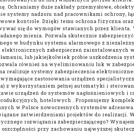
mę. Ochraniamy duże zakłady przemysłowe, obiekty
ie systemy nadzoru nad pracownikami ochrony, łą
twowe kontrole. Dzięki temu ochrona fizyczna or
sowywać się do wymogów stawianych przez klienta.
danego mienia. Pozwala skutecznie zabezpieczyć 
wanego w budynku systemu alarmowego z niezależn
nu elektronicznych zabezpieczeń zainstalowanych 
, włamaniu, lub jakiejkolwiek próbie uszkodzenia 
ozwala również na wyeliminowaniu luk w zabezpi
ma realizuje systemy zabezpieczenia elektroniczn
y wymagające zastosowania urządzeń specjalistyc
a) z wykorzystaniem pełnej automatyki i sterowan
tawie urządzeń do systemów nagłośnieniowych i r
 produkcyjnych, hotelowych . Proponujemy komp
owanych w Polsce nowoczesnych systemów adreso
ązane zatwierdzeniami projektów do realizacji. 
tycznego rozwiązania zabezpieczającego? Wynajem
70% oszczędności przy zachowaniu najwyższej skut