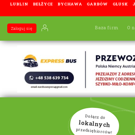
LUBLIN
BEŁŻYCE
BYCHAWA
GARBÓW
GŁUSK
Baza firm
O n
Zaloguj się
Dołącz do
lokalnych
przedsiębiorców!