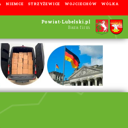
A
NIEMCE
STRZYŻEWICE
WOJCIECHÓW
WÓLKA
Powiat-Lubelski.pl
Baza firm