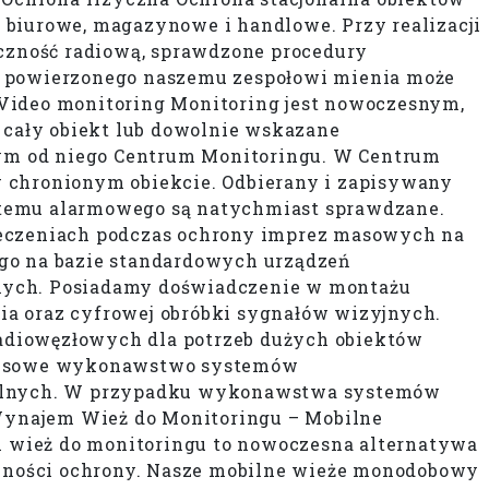
 biurowe, magazynowe i handlowe. Przy realizacji
czność radiową, sprawdzone procedury
az powierzonego naszemu zespołowi mienia może
 Video monitoring Monitoring jest nowoczesnym,
cały obiekt lub dowolnie wskazane
ym od niego Centrum Monitoringu. W Centrum
w chronionym obiekcie. Odbierany i zapisywany
systemu alarmowego są natychmiast sprawdzane.
eczeniach podczas ochrony imprez masowych na
ego na bazie standardowych urządzeń
znych. Posiadamy doświadczenie w montażu
ia oraz cyfrowej obróbki sygnałów wizyjnych.
adiowęzłowych dla potrzeb dużych obiektów
leksowe wykonawstwo systemów
walnych. W przypadku wykonawstwa systemów
Wynajem Wież do Monitoringu – Mobilne
 wież do monitoringu to nowoczesna alternatywa
eczności ochrony. Nasze mobilne wieże monodobowy