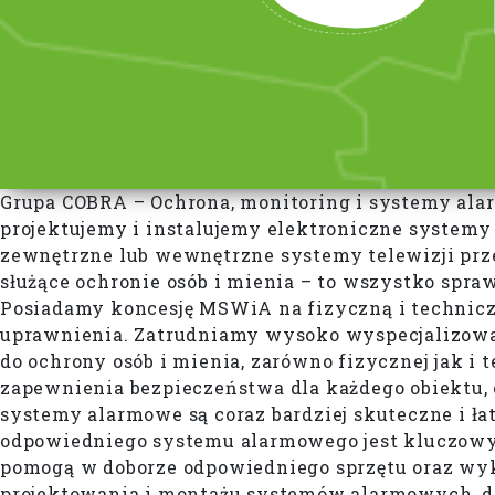
Grupa COBRA – Ochrona, monitoring i systemy ala
projektujemy i instalujemy elektroniczne system
zewnętrzne lub wewnętrzne systemy telewizji przem
służące ochronie osób i mienia – to wszystko spr
Posiadamy koncesję MSWiA na fizyczną i technic
uprawnienia. Zatrudniamy wysoko wyspecjalizowa
do ochrony osób i mienia, zarówno fizycznej jak 
zapewnienia bezpieczeństwa dla każdego obiektu, 
systemy alarmowe są coraz bardziej skuteczne i ł
odpowiedniego systemu alarmowego jest kluczowy d
pomogą w doborze odpowiedniego sprzętu oraz wyko
projektowania i montażu systemów alarmowych, do