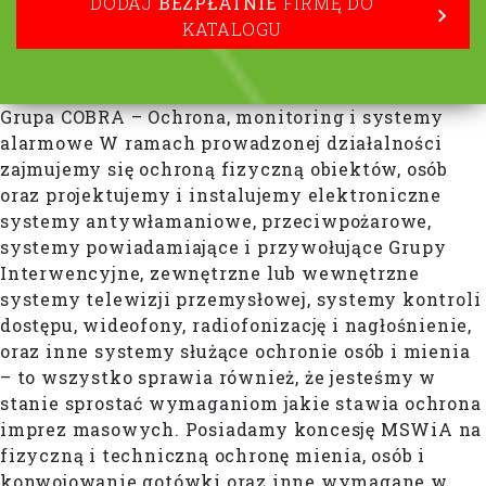
DODAJ
BEZPŁATNIE
FIRMĘ DO
KATALOGU
Grupa COBRA – Ochrona, monitoring i systemy
alarmowe W ramach prowadzonej działalności
zajmujemy się ochroną fizyczną obiektów, osób
oraz projektujemy i instalujemy elektroniczne
systemy antywłamaniowe, przeciwpożarowe,
systemy powiadamiające i przywołujące Grupy
Interwencyjne, zewnętrzne lub wewnętrzne
systemy telewizji przemysłowej, systemy kontroli
dostępu, wideofony, radiofonizację i nagłośnienie,
oraz inne systemy służące ochronie osób i mienia
– to wszystko sprawia również, że jesteśmy w
stanie sprostać wymaganiom jakie stawia ochrona
imprez masowych. Posiadamy koncesję MSWiA na
fizyczną i techniczną ochronę mienia, osób i
konwojowanie gotówki oraz inne wymagane w