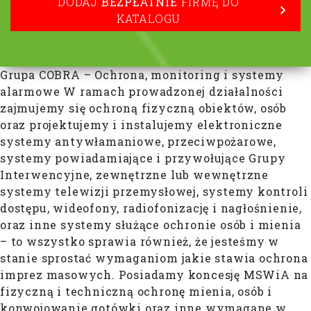
DODAJ
BEZPŁATNIE
FIRMĘ DO
KATALOGU
Grupa COBRA – Ochrona, monitoring i systemy
alarmowe W ramach prowadzonej działalności
zajmujemy się ochroną fizyczną obiektów, osób
oraz projektujemy i instalujemy elektroniczne
systemy antywłamaniowe, przeciwpożarowe,
systemy powiadamiające i przywołujące Grupy
Interwencyjne, zewnętrzne lub wewnętrzne
systemy telewizji przemysłowej, systemy kontroli
dostępu, wideofony, radiofonizację i nagłośnienie,
oraz inne systemy służące ochronie osób i mienia
– to wszystko sprawia również, że jesteśmy w
stanie sprostać wymaganiom jakie stawia ochrona
imprez masowych. Posiadamy koncesję MSWiA na
fizyczną i techniczną ochronę mienia, osób i
konwojowanie gotówki oraz inne wymagane w