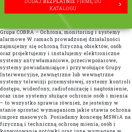
DODAJ
BEZPŁATNIE
FIRMĘ DO
KATALOGU
Grupa COBRA – Ochrona, monitoring i systemy
alarmowe W ramach prowadzonej działalności
zajmujemy się ochroną fizyczną obiektów, osób
oraz projektujemy i instalujemy elektroniczne
systemy antywłamaniowe, przeciwpożarowe,
systemy powiadamiające i przywołujące Grupy
Interwencyjne, zewnętrzne lub wewnętrzne
systemy telewizji przemysłowej, systemy kontroli
dostępu, wideofony, radiofonizację i nagłośnienie,
oraz inne systemy służące ochronie osób i mienia
– to wszystko sprawia również, że jesteśmy w
stanie sprostać wymaganiom jakie stawia ochrona
imprez masowych. Posiadamy koncesję MSWiA na
fizyczną i techniczną ochronę mienia, osób i
konwojowanie gotówki oraz inne wymagane w